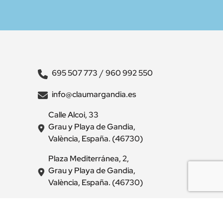
/
695 507 773
960 992 550
info@claumargandia.es
Calle Alcoi, 33
Grau y Playa de Gandia,
València, España. (46730)
Plaza Mediterránea, 2,
Grau y Playa de Gandia,
València, España. (46730)