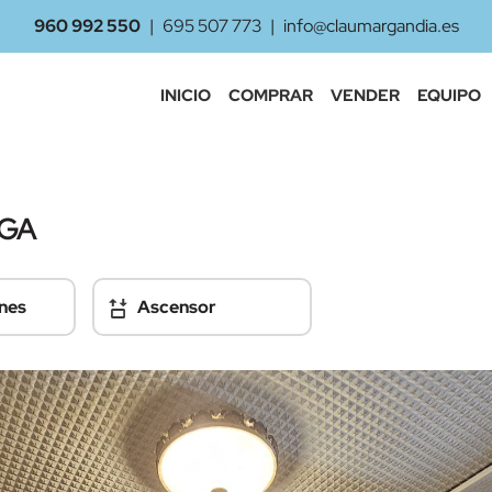
960 992 550
|
695 507 773
|
info@claumargandia.es
INICIO
COMPRAR
VENDER
EQUIPO
NGA
nes
Ascensor