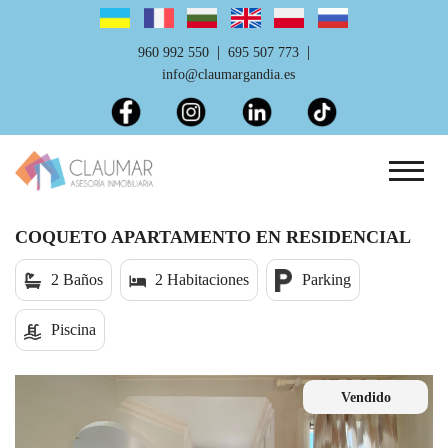
|
|
960 992 550
695 507 773
info@claumargandia.es
COQUETO APARTAMENTO EN RESIDENCIAL
2 Baños
2 Habitaciones
Parking
Piscina
Vendido