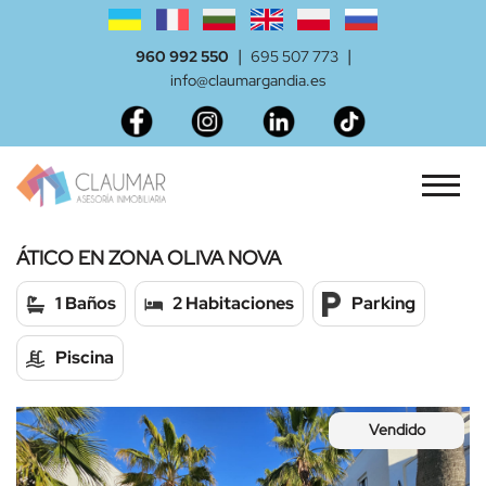
|
|
960 992 550
695 507 773
info@claumargandia.es
ÁTICO EN ZONA OLIVA NOVA
1 Baños
2 Habitaciones
Parking
Piscina
Vendido