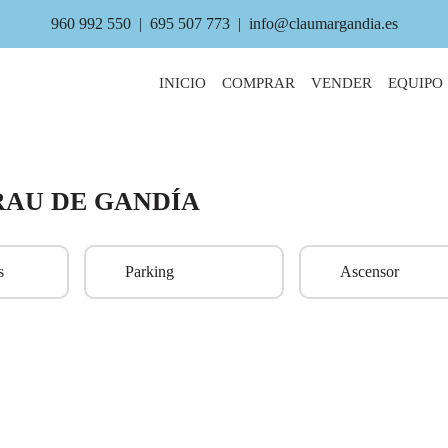
960 992 550
|
695 507 773
|
info@claumargandia.es
INICIO
COMPRAR
VENDER
EQUIPO
RAU DE GANDÍA
s
Parking
Ascensor