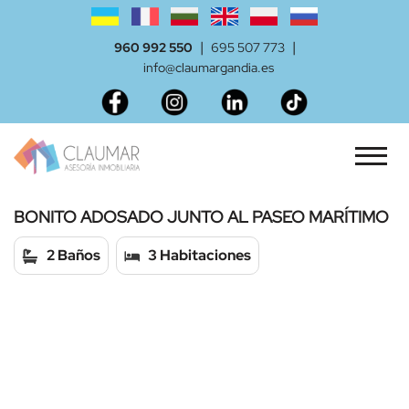
|
|
960 992 550
695 507 773
info@claumargandia.es
BONITO ADOSADO JUNTO AL PASEO MARÍTIMO
2 Baños
3 Habitaciones