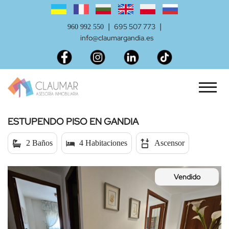
|
|
695 507 773
960 992 550
info@claumargandia.es
ESTUPENDO PISO EN GANDIA
2 Baños
4 Habitaciones
Ascensor
Vendido