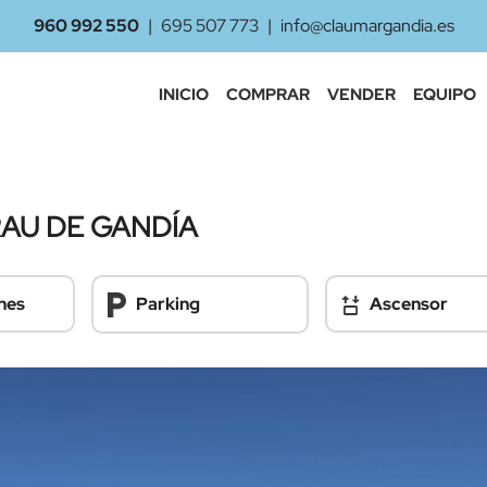
960 992 550
|
695 507 773
|
info@claumargandia.es
INICIO
COMPRAR
VENDER
EQUIPO
RAU DE GANDÍA
nes
Ascensor
Parking