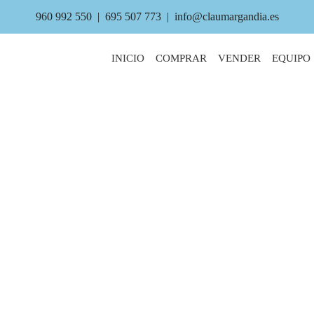
960 992 550
|
695 507 773
|
info@claumargandia.es
INICIO
COMPRAR
VENDER
EQUIPO
s