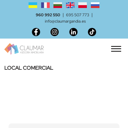
|
|
960 992 550
695 507 773
info@claumargandia.es
LOCAL COMERCIAL