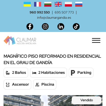
|
|
960 992 550
695 507 773
info@claumargandia.es
MAGNÍFICO PISO REFORMADO EN RESIDENCIAL
EN EL GRAU DE GANDÍA
2 Baños
2 Habitaciones
Parking
Ascensor
Piscina
Vendido