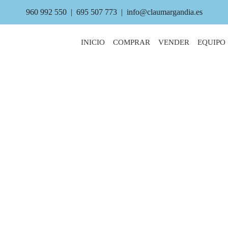
960 992 550
|
695 507 773
|
info@claumargandia.es
INICIO
COMPRAR
VENDER
EQUIPO