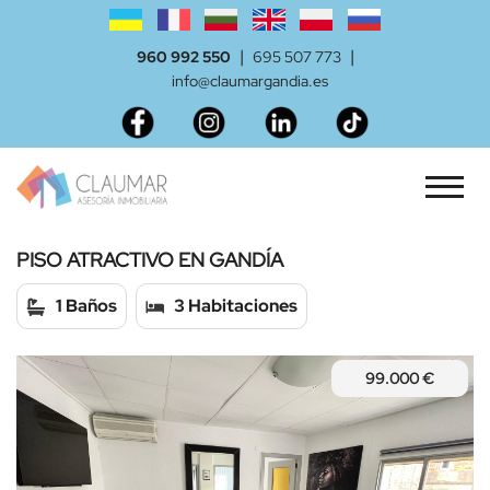
|
|
960 992 550
695 507 773
info@claumargandia.es
PISO ATRACTIVO EN GANDÍA
1 Baños
3 Habitaciones
99.000 €