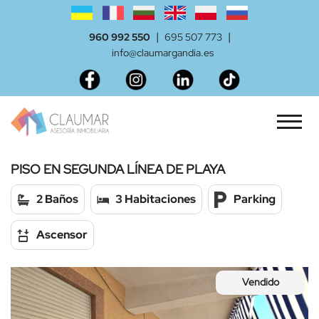
|
|
960 992 550
695 507 773
info@claumargandia.es
PISO EN SEGUNDA LÍNEA DE PLAYA
2 Baños
3 Habitaciones
Parking
Ascensor
Vendido