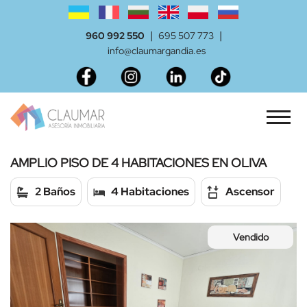
|
|
960 992 550
695 507 773
info@claumargandia.es
AMPLIO PISO DE 4 HABITACIONES EN OLIVA
2 Baños
4 Habitaciones
Ascensor
Vendido