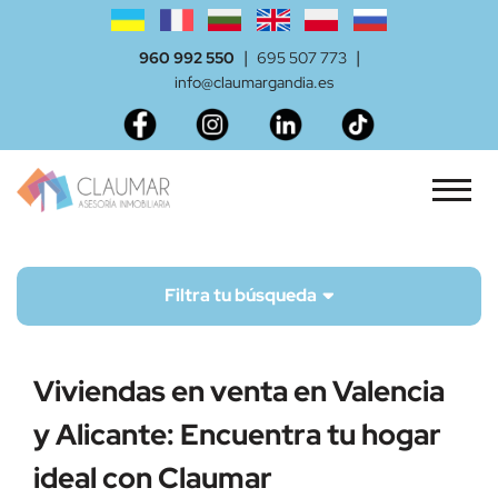
|
|
960 992 550
695 507 773
info@claumargandia.es
Filtra tu búsqueda
Comprar
Todo
Viviendas en venta en Valencia
y Alicante: Encuentra tu hogar
Tipo de vivienda
Todas
ideal con Claumar