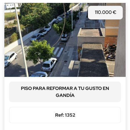
Localidad
Todas
110.000 €
Precio
Baños
--
Habitaciones
--
PISO PARA REFORMAR A TU GUSTO EN
GANDÍA
Referencia
Ref: 1352
Buscar vivienda